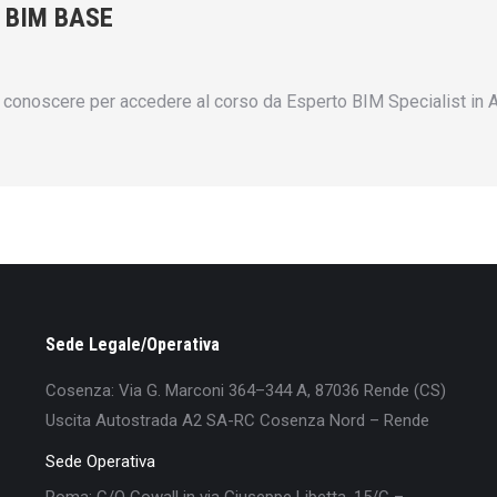
 BIM BASE
conoscere per accedere al corso da Esperto BIM Specialist in A
Sede Legale/Operativa
Cosenza: Via G. Marconi 364–344 A, 87036 Rende (CS)
Uscita Autostrada A2 SA-RC Cosenza Nord – Rende
Sede Operativa