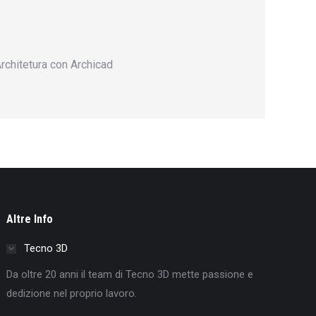
rchitetura con Archicad
Altre Info
Tecno 3D
Da oltre 20 anni il team di Tecno 3D mette passione e
dedizione nel proprio lavoro.