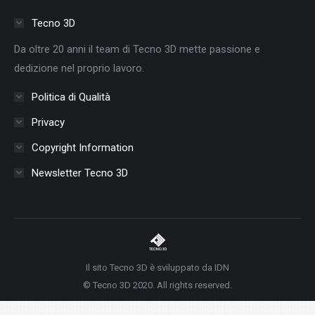
in
in
in
in
in
in
in
Tecno 3D
new
new
new
new
new
new
new
Da oltre 20 anni il team di Tecno 3D mette passione e
window
window
window
window
window
window
window
dedizione nel proprio lavoro.
Politica di Qualità
Privacy
Copyright Information
Newsletter Tecno 3D
Il sito Tecno 3D è sviluppato da IDN
© Tecno 3D 2020. All rights reserved.