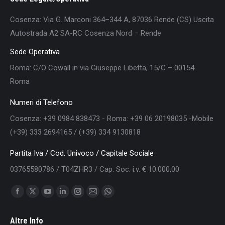
Cosenza: Via G. Marconi 364–344 A, 87036 Rende (CS) Uscita
Autostrada A2 SA-RC Cosenza Nord – Rende
Sede Operativa
Roma: C/O Cowall in via Giuseppe Libetta, 15/C – 00154
Roma
Numeri di Telefono
Cosenza: +39 0984 838473 - Roma: +39 06 20198035 -Mobile
(+39) 333 2694165 / (+39) 334 9130818
Partita Iva / Cod. Univoco / Capitale Sociale
03765580786 / T04ZHR3 / Cap. Soc. i.v. € 10.000,00
Find us on:
Facebook
X
YouTube
Linkedin
Instagram
Mail
Whatsapp
page
page
page
page
page
page
page
Altre Info
opens
opens
opens
opens
opens
opens
opens