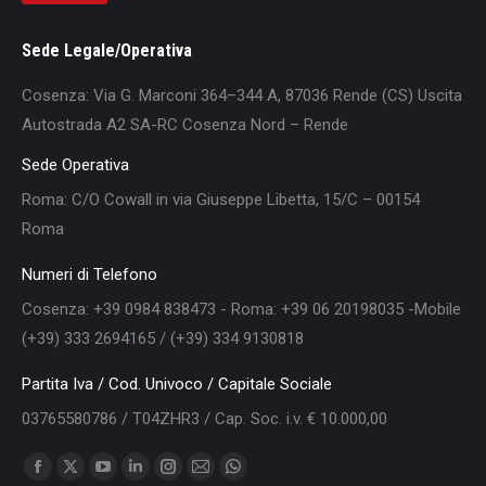
Sede Legale/Operativa
Cosenza: Via G. Marconi 364–344 A, 87036 Rende (CS) Uscita
Autostrada A2 SA-RC Cosenza Nord – Rende
Sede Operativa
Roma: C/O Cowall in via Giuseppe Libetta, 15/C – 00154
Roma
Numeri di Telefono
Cosenza: +39 0984 838473 - Roma: +39 06 20198035 -Mobile
(+39) 333 2694165 / (+39) 334 9130818
Partita Iva / Cod. Univoco / Capitale Sociale
03765580786 / T04ZHR3 / Cap. Soc. i.v. € 10.000,00
Find us on:
Facebook
X
YouTube
Linkedin
Instagram
Mail
Whatsapp