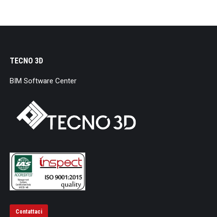
TECNO 3D
BIM Software Center
Contattaci