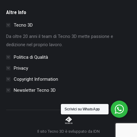
page
page
page
page
page
page
page
Altre Info
opens
opens
opens
opens
opens
opens
opens
in
in
in
in
in
in
in
Tecno 3D
new
new
new
new
new
new
new
Da oltre 20 anni il team di Tecno 3D mette passione e
window
window
window
window
window
window
window
dedizione nel proprio lavoro.
Politica di Qualità
Privacy
Copyright Information
Newsletter Tecno 3D
Scrivici su WhatsApp
Il sito Tecno 3D è sviluppato da IDN