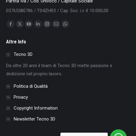
Partita Iva / Cod. Univoco / Capitale Sociale
03765580786 / T04ZHR3 / Cap. Soc. i.v. € 10.000,00
Find us on:
Facebook
X
YouTube
Linkedin
Instagram
Mail
Whatsapp
page
page
page
page
page
page
page
Altre Info
opens
opens
opens
opens
opens
opens
opens
in
in
in
in
in
in
in
Tecno 3D
new
new
new
new
new
new
new
Da oltre 20 anni il team di Tecno 3D mette passione e
window
window
window
window
window
window
window
dedizione nel proprio lavoro.
Politica di Qualità
Privacy
Copyright Information
Newsletter Tecno 3D