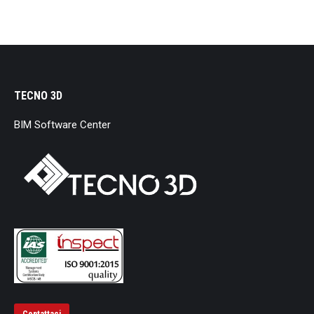
TECNO 3D
BIM Software Center
Contattaci