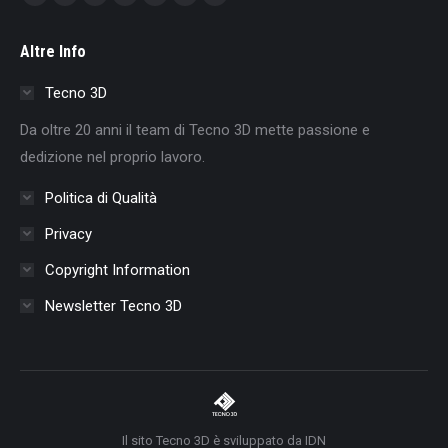
Facebook
X
YouTube
Linkedin
Instagram
Mail
Whatsapp
page
page
page
page
page
page
page
Altre Info
opens
opens
opens
opens
opens
opens
opens
in
in
in
in
in
in
in
Tecno 3D
new
new
new
new
new
new
new
Da oltre 20 anni il team di Tecno 3D mette passione e
window
window
window
window
window
window
window
dedizione nel proprio lavoro.
Politica di Qualità
Privacy
Copyright Information
Newsletter Tecno 3D
Il sito Tecno 3D è sviluppato da IDN