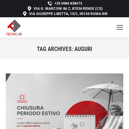
+39 0984 838473
VIA G. MARCONI 86 Z, 87036 RENDE (CS)
VIA GIUSEPPE LIBETTA, 15/C, 00154 ROMA RM
TAG ARCHIVES:
AUGURI
You are here: