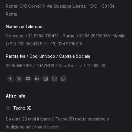
Roma: C/O Cowall in via Giuseppe Libetta, 15/C – 00154
Roma
Numeri di Telefono
Cosenza: +39 0984 838473 - Roma: +39 06 20198035 -Mobile
(+39) 333 2694165 / (+39) 334 9130818
Partita Iva / Cod. Univoco / Capitale Sociale
03765580786 / T04ZHR3 / Cap. Soc. i.v. € 10.000,00
Find us on:
Facebook
X
YouTube
Linkedin
Instagram
Mail
Whatsapp
page
page
page
page
page
page
page
Altre Info
opens
opens
opens
opens
opens
opens
opens
in
in
in
in
in
in
in
Tecno 3D
new
new
new
new
new
new
new
Da oltre 20 anni il team di Tecno 3D mette passione e
window
window
window
window
window
window
window
dedizione nel proprio lavoro.