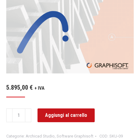
5.895,00
€
+ IVA
Archicad
Aggiungi al carrello
Studio
-
Categorie:
Archicad Studio
,
Software Graphisoft
COD:
SKU-09
36