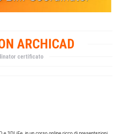
CON ARCHICAD
nator certificato
 e 3DLiFe, in un corso online ricco di presentazioni,