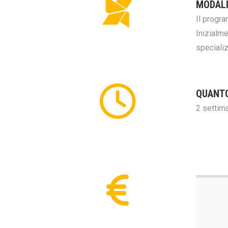
MODALI
Il progra
Inizialme
speciali
QUANT
2 settima