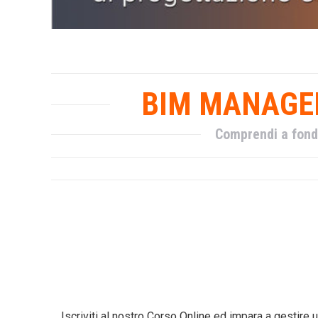
BIM MANAGER
Comprendi a fond
Iscriviti al nostro Corso Online ed impara a gestire