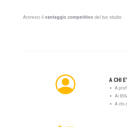
Accresci il
vantaggio competitivo
del tuo studio
A CHI E
A prof
Ai BIM
A chi 