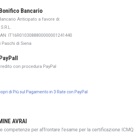
Bonifico Bancario
Bancario Anticipato a favore di:
S.R.L.
BAN: IT16R0103088800000001241440
 Paschi di Siena
PayPall
Credito con procedura PayPal
opri di Più sul Pagamento in 3 Rate con PayPal
MINE AVRAI
le competenze per affrontare l’esame per la certificazione ICMQ