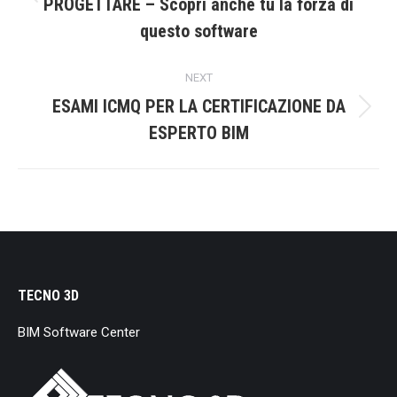
Previous
PROGETTARE – Scopri anche tu la forza di
post:
questo software
NEXT
ESAMI ICMQ PER LA CERTIFICAZIONE DA
Next
ESPERTO BIM
post:
TECNO 3D
BIM Software Center