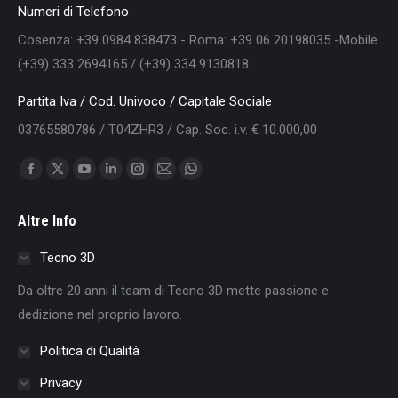
Numeri di Telefono
Cosenza: +39 0984 838473 - Roma: +39 06 20198035 -Mobile
(+39) 333 2694165 / (+39) 334 9130818
Partita Iva / Cod. Univoco / Capitale Sociale
03765580786 / T04ZHR3 / Cap. Soc. i.v. € 10.000,00
Find us on:
Facebook
X
YouTube
Linkedin
Instagram
Mail
Whatsapp
page
page
page
page
page
page
page
Altre Info
opens
opens
opens
opens
opens
opens
opens
in
in
in
in
in
in
in
Tecno 3D
new
new
new
new
new
new
new
Da oltre 20 anni il team di Tecno 3D mette passione e
window
window
window
window
window
window
window
dedizione nel proprio lavoro.
Politica di Qualità
Privacy