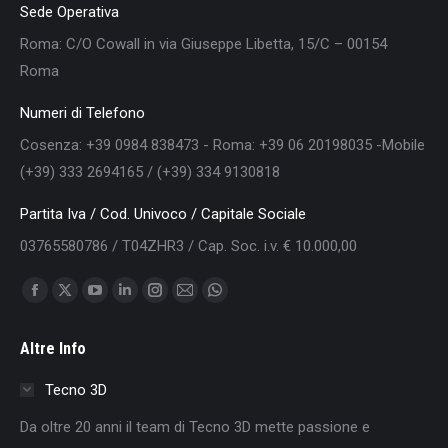
Sede Operativa
Roma: C/O Cowall in via Giuseppe Libetta, 15/C – 00154
Roma
Numeri di Telefono
Cosenza: +39 0984 838473 - Roma: +39 06 20198035 -Mobile
(+39) 333 2694165 / (+39) 334 9130818
Partita Iva / Cod. Univoco / Capitale Sociale
03765580786 / T04ZHR3 / Cap. Soc. i.v. € 10.000,00
Find us on:
Facebook
X
YouTube
Linkedin
Instagram
Mail
Whatsapp
page
page
page
page
page
page
page
Altre Info
opens
opens
opens
opens
opens
opens
opens
in
in
in
in
in
in
in
Tecno 3D
new
new
new
new
new
new
new
Da oltre 20 anni il team di Tecno 3D mette passione e
window
window
window
window
window
window
window