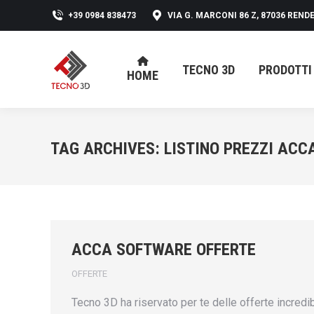
+39 0984 838473
VIA G. MARCONI 86 Z, 87036 RENDE
TECNO 3D
PRODOTTI
HOME
TECNO 3D
PRODOTTI
HOME
TAG ARCHIVES:
LISTINO PREZZI ACC
ACCA SOFTWARE OFFERTE
OFFERTE
Tecno 3D ha riservato per te delle offerte incred