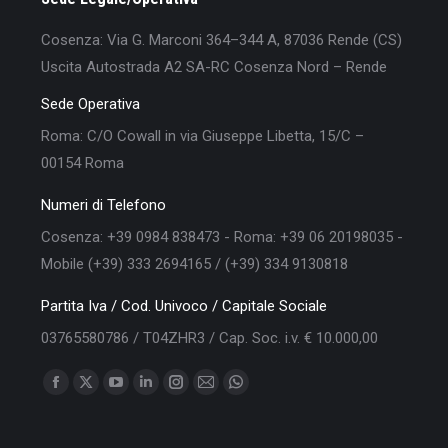
Cosenza: Via G. Marconi 364–344 A, 87036 Rende (CS)
Uscita Autostrada A2 SA-RC Cosenza Nord – Rende
Sede Operativa
Roma: C/O Cowall in via Giuseppe Libetta, 15/C –
00154 Roma
Numeri di Telefono
Cosenza: +39 0984 838473 - Roma: +39 06 20198035 -
Mobile (+39) 333 2694165 / (+39) 334 9130818
Partita Iva / Cod. Univoco / Capitale Sociale
03765580786 / T04ZHR3 / Cap. Soc. i.v. € 10.000,00
Find us on:
Facebook
X
YouTube
Linkedin
Instagram
Mail
Whatsapp
page
page
page
page
page
page
page
opens
opens
opens
opens
opens
opens
opens