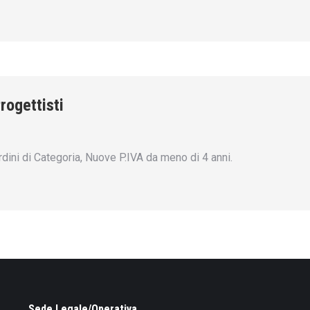
rogettisti
Ordini di Categoria, Nuove P.IVA da meno di 4 anni.
Sede Legale/Operativa