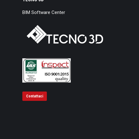
BIM Software Center
Contattaci