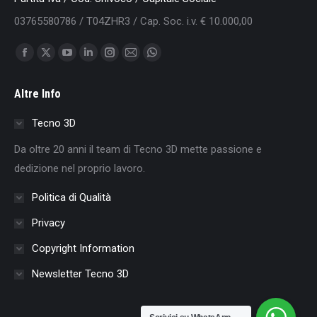
03765580786 / T04ZHR3 / Cap. Soc. i.v. € 10.000,00
Find us on:
Facebook
X
YouTube
Linkedin
Instagram
Mail
Whatsapp
page
page
page
page
page
page
page
Altre Info
opens
opens
opens
opens
opens
opens
opens
in
in
in
in
in
in
in
Tecno 3D
new
new
new
new
new
new
new
Da oltre 20 anni il team di Tecno 3D mette passione e
window
window
window
window
window
window
window
dedizione nel proprio lavoro.
Politica di Qualità
Privacy
Copyright Information
Newsletter Tecno 3D