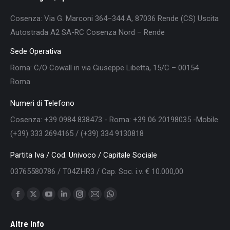
Cosenza: Via G. Marconi 364–344 A, 87036 Rende (CS) Uscita
Autostrada A2 SA-RC Cosenza Nord – Rende
Sede Operativa
Roma: C/O Cowall in via Giuseppe Libetta, 15/C – 00154
Roma
Numeri di Telefono
Cosenza: +39 0984 838473 - Roma: +39 06 20198035 -Mobile
(+39) 333 2694165 / (+39) 334 9130818
Partita Iva / Cod. Univoco / Capitale Sociale
03765580786 / T04ZHR3 / Cap. Soc. i.v. € 10.000,00
Find us on:
Facebook
X
YouTube
Linkedin
Instagram
Mail
Whatsapp
page
page
page
page
page
page
page
Altre Info
opens
opens
opens
opens
opens
opens
opens