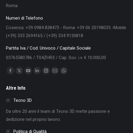
Roma
Numeri di Telefono
Cosenza: +39 0984 838473 - Roma: +39 06 20198035 -Mobile
(+39) 333 2694165 / (+39) 334 9130818
Partita Iva / Cod. Univoco / Capitale Sociale
03765580786 / T04ZHR3 / Cap. Soc. i.v. € 10.000,00
Find us on:
Facebook
X
YouTube
Linkedin
Instagram
Mail
Whatsapp
page
page
page
page
page
page
page
Altre Info
opens
opens
opens
opens
opens
opens
opens
in
in
in
in
in
in
in
Tecno 3D
new
new
new
new
new
new
new
Da oltre 20 anni il team di Tecno 3D mette passione e
window
window
window
window
window
window
window
dedizione nel proprio lavoro.
Politica di Qualità