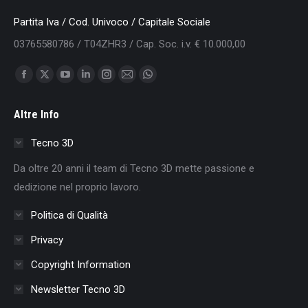
Partita Iva / Cod. Univoco / Capitale Sociale
03765580786 / T04ZHR3 / Cap. Soc. i.v. € 10.000,00
Find us on:
Facebook
X
YouTube
Linkedin
Instagram
Mail
Whatsapp
page
page
page
page
page
page
page
Altre Info
opens
opens
opens
opens
opens
opens
opens
in
in
in
in
in
in
in
Tecno 3D
new
new
new
new
new
new
new
Da oltre 20 anni il team di Tecno 3D mette passione e
window
window
window
window
window
window
window
dedizione nel proprio lavoro.
Politica di Qualità
Privacy
Copyright Information
Newsletter Tecno 3D