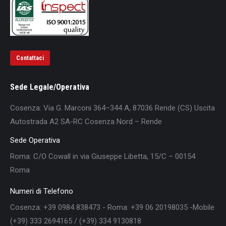
Contattaci
Sede Legale/Operativa
Cosenza: Via G. Marconi 364–344 A, 87036 Rende (CS) Uscita
Autostrada A2 SA-RC Cosenza Nord – Rende
Sede Operativa
Roma: C/O Cowall in via Giuseppe Libetta, 15/C – 00154
Roma
Numeri di Telefono
Cosenza: +39 0984 838473 - Roma: +39 06 20198035 -Mobile
(+39) 333 2694165 / (+39) 334 9130818