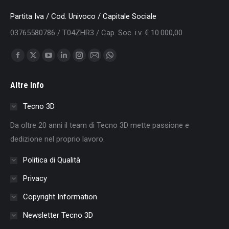
Partita Iva / Cod. Univoco / Capitale Sociale
03765580786 / T04ZHR3 / Cap. Soc. i.v. € 10.000,00
Find us on:
Facebook
X
YouTube
Linkedin
Instagram
Mail
Whatsapp
page
page
page
page
page
page
page
Altre Info
opens
opens
opens
opens
opens
opens
opens
in
in
in
in
in
in
in
Tecno 3D
new
new
new
new
new
new
new
Da oltre 20 anni il team di Tecno 3D mette passione e
window
window
window
window
window
window
window
dedizione nel proprio lavoro.
Politica di Qualità
Privacy
Copyright Information
Newsletter Tecno 3D