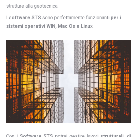
strutture alla geotecnica.
I
software STS
sono perfettamente funzionanti
per i
sistemi operativi WIN, Mac Os e Linux
.
Con i
Software STS
potrai gestire lavori
strutturali, di