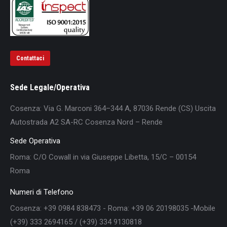
Contattaci
Sede Legale/Operativa
Cosenza: Via G. Marconi 364–344 A, 87036 Rende (CS) Uscita
Autostrada A2 SA-RC Cosenza Nord – Rende
Sede Operativa
Roma: C/O Cowall in via Giuseppe Libetta, 15/C – 00154
Roma
Numeri di Telefono
Cosenza: +39 0984 838473 - Roma: +39 06 20198035 -Mobile
(+39) 333 2694165 / (+39) 334 9130818