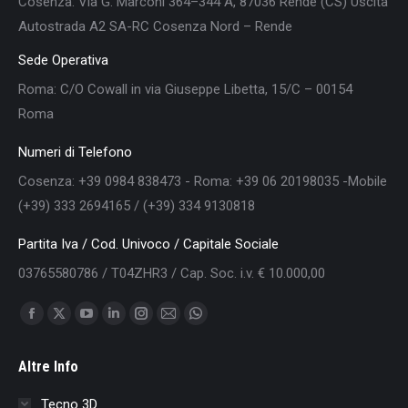
Cosenza: Via G. Marconi 364–344 A, 87036 Rende (CS) Uscita
Autostrada A2 SA-RC Cosenza Nord – Rende
Sede Operativa
Roma: C/O Cowall in via Giuseppe Libetta, 15/C – 00154
Roma
Numeri di Telefono
Cosenza: +39 0984 838473 - Roma: +39 06 20198035 -Mobile
(+39) 333 2694165 / (+39) 334 9130818
Partita Iva / Cod. Univoco / Capitale Sociale
03765580786 / T04ZHR3 / Cap. Soc. i.v. € 10.000,00
Find us on:
Facebook
X
YouTube
Linkedin
Instagram
Mail
Whatsapp
page
page
page
page
page
page
page
Altre Info
opens
opens
opens
opens
opens
opens
opens
in
in
in
in
in
in
in
Tecno 3D