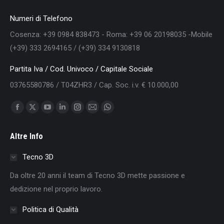
Numeri di Telefono
Cosenza: +39 0984 838473 - Roma: +39 06 20198035 -Mobile
(+39) 333 2694165 / (+39) 334 9130818
Partita Iva / Cod. Univoco / Capitale Sociale
03765580786 / T04ZHR3 / Cap. Soc. i.v. € 10.000,00
Find us on:
Facebook
X
YouTube
Linkedin
Instagram
Mail
Whatsapp
page
page
page
page
page
page
page
Altre Info
opens
opens
opens
opens
opens
opens
opens
in
in
in
in
in
in
in
Tecno 3D
new
new
new
new
new
new
new
Da oltre 20 anni il team di Tecno 3D mette passione e
window
window
window
window
window
window
window
dedizione nel proprio lavoro.
Politica di Qualità