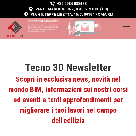
+39 0984 838473
VIA G. MARCONI 86 Z, 87036 RENDE (CS)
VIA GIUSEPPE LIBETTA, 15/C, 00154 ROMA RM
Tecno 3D Newsletter
Scopri in esclusiva news, novità nel
mondo BIM, informazioni sui nostri corsi
ed eventi e tanti approfondimenti per
migliorare i tuoi lavori nel campo
dell'edilizia