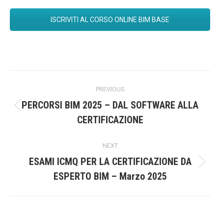
ISCRIVITI AL CORSO ONLINE BIM BASE
Post
PREVIOUS
navigation
PERCORSI BIM 2025 – DAL SOFTWARE ALLA
Previous
CERTIFICAZIONE
post:
NEXT
ESAMI ICMQ PER LA CERTIFICAZIONE DA
Next
ESPERTO BIM – Marzo 2025
post: