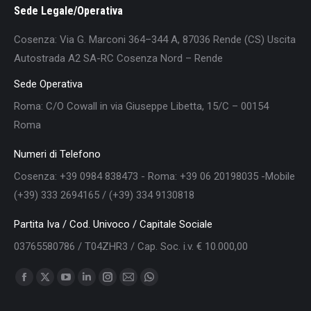
Sede Legale/Operativa
Cosenza: Via G. Marconi 364–344 A, 87036 Rende (CS) Uscita
Autostrada A2 SA-RC Cosenza Nord – Rende
Sede Operativa
Roma: C/O Cowall in via Giuseppe Libetta, 15/C – 00154
Roma
Numeri di Telefono
Cosenza: +39 0984 838473 - Roma: +39 06 20198035 -Mobile
(+39) 333 2694165 / (+39) 334 9130818
Partita Iva / Cod. Univoco / Capitale Sociale
03765580786 / T04ZHR3 / Cap. Soc. i.v. € 10.000,00
Find us on:
Facebook
X
YouTube
Linkedin
Instagram
Mail
Whatsapp
page
page
page
page
page
page
page