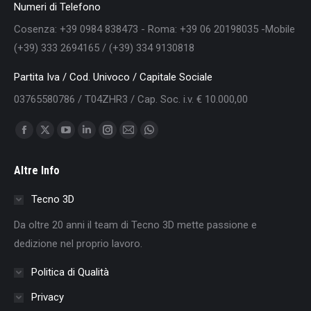
Numeri di Telefono
Cosenza: +39 0984 838473 - Roma: +39 06 20198035 -Mobile
(+39) 333 2694165 / (+39) 334 9130818
Partita Iva / Cod. Univoco / Capitale Sociale
03765580786 / T04ZHR3 / Cap. Soc. i.v. € 10.000,00
Find us on:
Facebook
X
YouTube
Linkedin
Instagram
Mail
Whatsapp
page
page
page
page
page
page
page
Altre Info
opens
opens
opens
opens
opens
opens
opens
in
in
in
in
in
in
in
Tecno 3D
new
new
new
new
new
new
new
Da oltre 20 anni il team di Tecno 3D mette passione e
window
window
window
window
window
window
window
dedizione nel proprio lavoro.
Politica di Qualità
Privacy