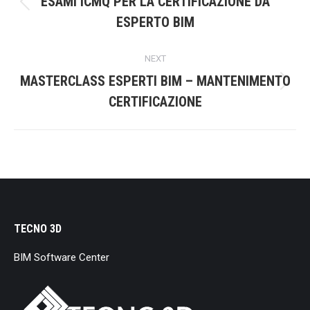
ESAMI ICMQ PER LA CERTIFICAZIONE DA
Previous
ESPERTO BIM
post:
NEXT
MASTERCLASS ESPERTI BIM – MANTENIMENTO
Next
CERTIFICAZIONE
post:
TECNO 3D
BIM Software Center